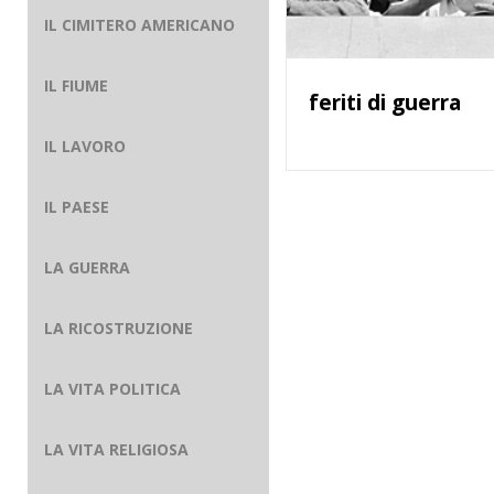
IL CIMITERO AMERICANO
IL FIUME
feriti di guerra
IL LAVORO
IL PAESE
LA GUERRA
LA RICOSTRUZIONE
LA VITA POLITICA
LA VITA RELIGIOSA