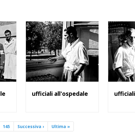
ale
ufficiali all'ospedale
ufficial
145
Successiva ›
Ultima »