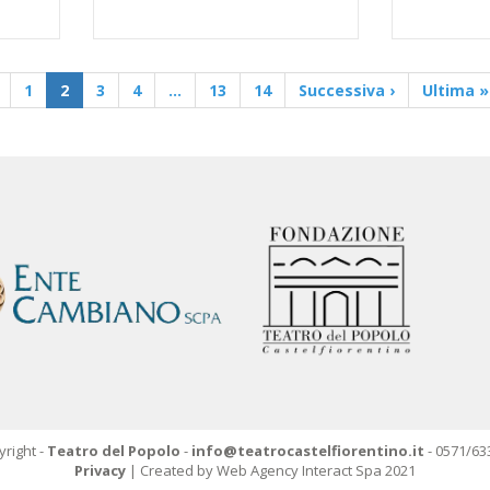
1
2
3
4
…
13
14
Successiva ›
Ultima »
right -
Teatro del Popolo
-
info@teatrocastelfiorentino.it
- 0571/63
Privacy
| Created by Web Agency Interact Spa 2021