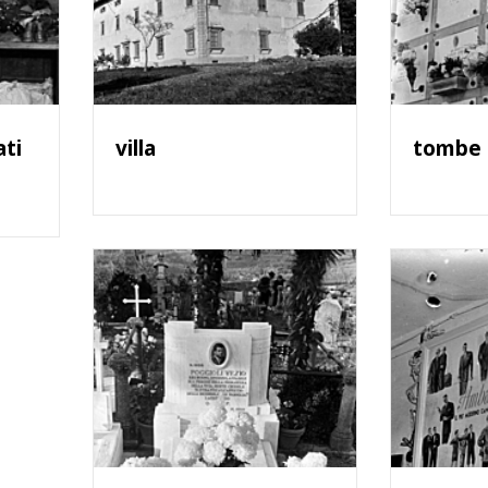
ati
villa
tombe