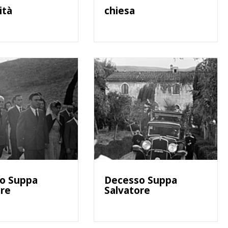
ità
chiesa
o Suppa
Decesso Suppa
ore
Salvatore